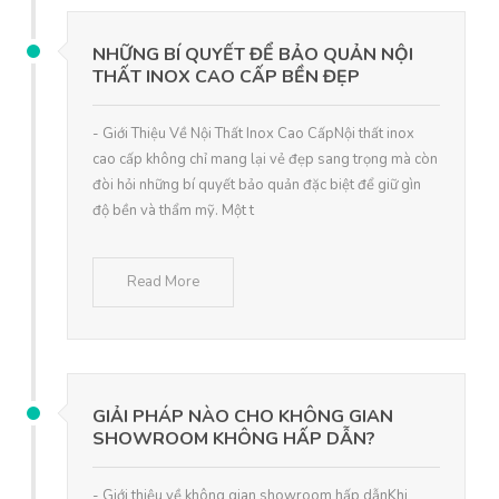
NHỮNG BÍ QUYẾT ĐỂ BẢO QUẢN NỘI
THẤT INOX CAO CẤP BỀN ĐẸP
- Giới Thiệu Về Nội Thất Inox Cao CấpNội thất inox
cao cấp không chỉ mang lại vẻ đẹp sang trọng mà còn
đòi hỏi những bí quyết bảo quản đặc biệt để giữ gìn
độ bền và thẩm mỹ. Một t
Read More
GIẢI PHÁP NÀO CHO KHÔNG GIAN
SHOWROOM KHÔNG HẤP DẪN?
- Giới thiệu về không gian showroom hấp dẫnKhi