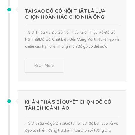
TẠI SAO ĐỒ GỖ NỘI THẤT LÀ LỰA
CHỌN HOÀN HẢO CHO NHÀ ỐNG
- Giới Thiệu Về Đồ Gỗ Nội Thất- Giới Thiệu Về Đồ Gỗ
Nội ThấtĐồ Gỗ: Chất Liệu Bền Vững Với thiết kế hẹp và
chiều cao hạn chế, những món đồ gỗ có thể sử d
Read More
KHÁM PHÁ 5 BÍ QUYẾT CHỌN ĐỒ GỖ
TẦN BÌ HOÀN HẢO
- Giới thiệu về gỗ tần bìGỗ tần bì, với độ bền cao và vẻ
đẹp tự nhiên, đang trở thành lựa chọn lý tưởng cho