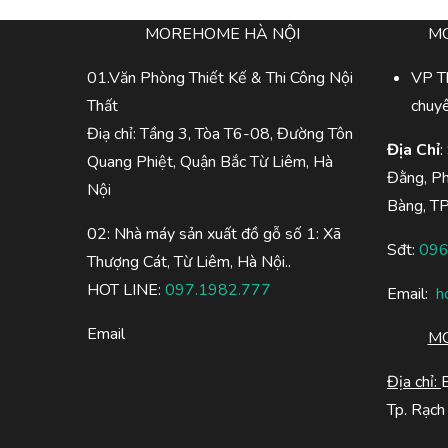
MOREHOME HÀ NỘI
M
01.Văn Phòng Thiết Kế & Thi Công Nội
VP Th
Thất
chuy
Điạ chỉ: Tầng 3, Tòa T6-08, Đường Tôn
Địa Chỉ
:
Quang Phiệt, Quận Bắc Từ Liêm, Hà
Đằng, P
Nội
Bàng, T
02: Nhà máy sản xuất đồ gỗ số 1: Xã
Sđt:
096
Thượng Cát, Từ Liêm, Hà Nội..
HOT LINE:
097.1982.777
Email:
h
Email
MO
Địa chỉ:
Tp. Rạch 