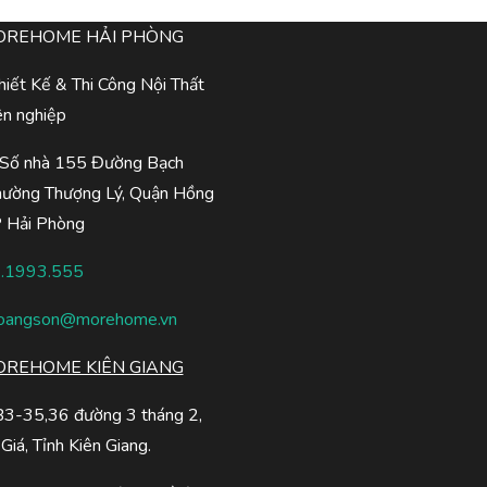
OREHOME HẢI PHÒNG
iết Kế & Thi Công Nội Thất
ên nghiệp
 Số nhà 155 Đường Bạch
hường Thượng Lý, Quận Hồng
P Hải Phòng
.1993.555
oangson@morehome.vn
REHOME KIÊN GIANG
B3-35,36 đường 3 tháng 2,
Giá, Tỉnh Kiên Giang.