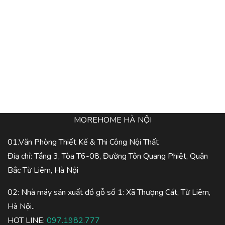
MOREHOME HÀ NỘI
01.Văn Phòng Thiết Kế & Thi Công Nội Thất
Điạ chỉ: Tầng 3, Tòa T6-08, Đường Tôn Quang Phiệt, Quận
Bắc Từ Liêm, Hà Nội
02: Nhà máy sản xuất đồ gỗ số 1: Xã Thượng Cát, Từ Liêm,
Hà Nội..
HOT LINE:
097.1982.777