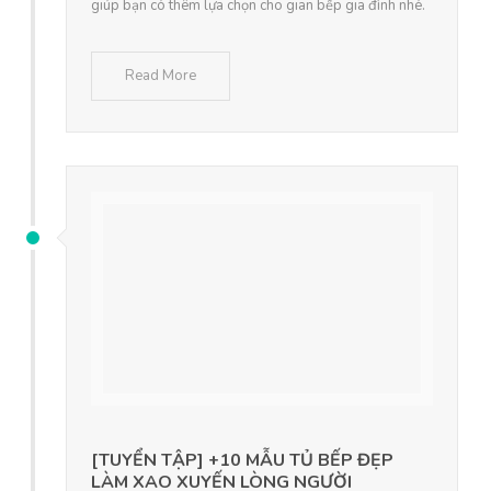
giúp bạn có thêm lựa chọn cho gian bếp gia đình nhé.
Read More
[TUYỂN TẬP] +10 MẪU TỦ BẾP ĐẸP
LÀM XAO XUYẾN LÒNG NGƯỜI